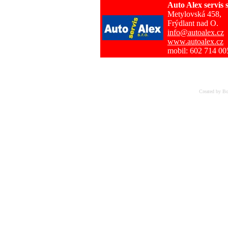
Auto Alex servis s
Metylovská 458,
Frýdlant nad O.
info@autoalex.cz
www.autoalex.cz
mobil: 602 714 00
Created by Bo