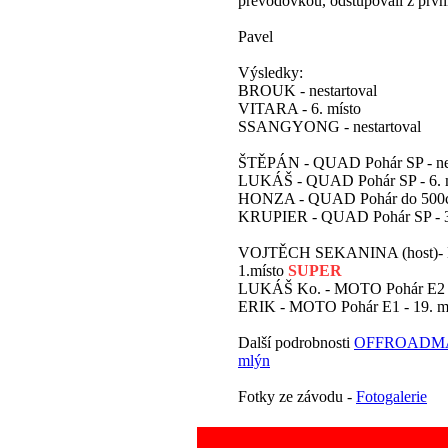
převodovkou, odstupovali z prvn
Pavel
Výsledky:
BROUK - nestartoval
VITARA - 6. místo
SSANGYONG - nestartoval
ŠTĚPÁN - QUAD Pohár SP - nes
LUKÁŠ - QUAD Pohár SP - 6. 
HONZA - QUAD Pohár do 500ccm
KRUPIER - QUAD Pohár SP - 3
VOJTĚCH SEKANINA (host)- 
1.místo
SUPER
LUKÁŠ Ko. - MOTO Pohár E2 -
ERIK - MOTO Pohár E1 - 19. m
Další podrobnosti
OFFROADMAR
mlýn
Fotky ze závodu -
Fotogalerie