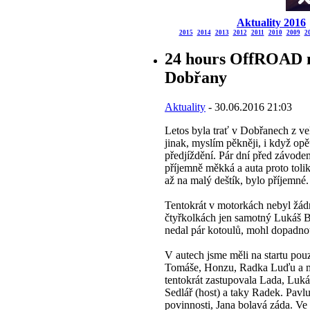
Aktuality 2016
2015
2014
2013
2012
2011
2010
2009
2
24 hours OffROAD 
Dobřany
Aktuality
- 30.06.2016 21:03
Letos byla trať v Dobřanech z ve
jinak, myslím pěkněji, i když opě
předjíždění. Pár dní před závodem
příjemně měkká a auta proto tolik
až na malý deštík, bylo příjemné.
Tentokrát v motorkách nebyl žád
čtyřkolkách jen samotný Lukáš B
nedal pár kotoulů, mohl dopadno
V autech jsme měli na startu pou
Tomáše, Honzu, Radka Luďu a m
tentokrát zastupovala Lada, Luká
Sedlář (host) a taky Radek. Pavl
povinnosti, Jana bolavá záda. Ve