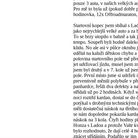
pouze 3 auta, v našich velkých a
Pro mě to byla už (pokud dobře p
hodinovka, 12x Offroadmaraton,
Startovní kopec jsem sbíhal s Lad
jako nejrychlejší velké auto a z
To se brzy utopilo v bahně a tak 
tempo. Soupeři byli hodně daleko
klidu. No ale asi v půlce okruhu 
udělal na kaluži dětskou chybu a 
polovina startovního pole mě před
jet udržovací jízdu, musel jsem zr
jsem byl druhý a v 7. kole už jse
pole. První místo jsme si udrželi
preventivně měnili polybuše v př
panhardce, řešili dva defekty a n
střídali už po 2 hodinách. Když 
noci roztrhl kardan, dostal se do č
potýkal s drobnými technickými 
měli dostatečná náskok na třetího
se nám dopoledne pokazila kardan
náskok na 3 kola. Čtyři hodiny p
Honza s Ladou a protože Valtr kv
bylo rozhodnuto, že dají celé 4
ztrácet střídáním. Podařilo se jim