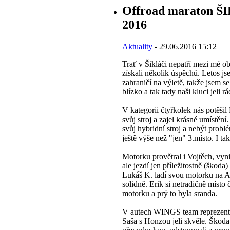
Offroad maraton 
2016
Aktuality
- 29.06.2016 15:12
Trať v Šikláči nepatří mezi mé ob
získali několik úspěchů. Letos j
zahraničí na výletě, takže jsem se
blízko a tak tady naši kluci jeli rá
V kategorii čtyřkolek nás potěšil
svůj stroj a zajel krásné umístění
svůj hybridní stroj a nebýt probl
ještě výše než "jen" 3.místo. I ta
Motorku provětral i Vojtěch, vyni
ale jezdí jen příležitostně (škoda) 
Lukáš K. ladí svou motorku na Af
solidně. Erik si netradičně místo 
motorku a prý to byla sranda.
V autech WINGS team reprezento
Saša s Honzou jeli skvěle. Škod