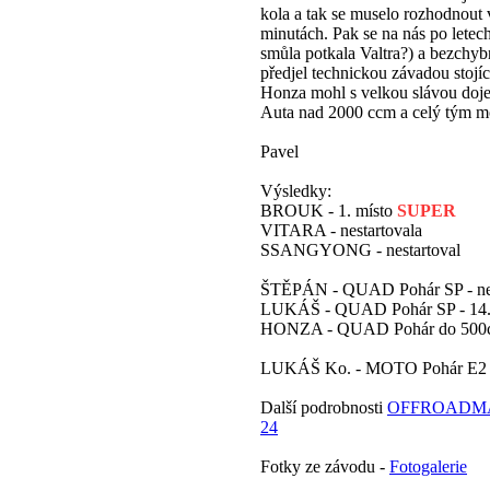
kola a tak se muselo rozhodnout 
minutách. Pak se na nás po letech
smůla potkala Valtra?) a bezchyb
předjel technickou závadou stojící
Honza mohl s velkou slávou dojet
Auta nad 2000 ccm a celý tým m
Pavel
Výsledky:
BROUK - 1. místo
SUPER
VITARA - nestartovala
SSANGYONG - nestartoval
ŠTĚPÁN - QUAD Pohár SP - nes
LUKÁŠ - QUAD Pohár SP - 14.
HONZA - QUAD Pohár do 500ccm
LUKÁŠ Ko. - MOTO Pohár E2 - 
Další podrobnosti
OFFROADMA
24
Fotky ze závodu -
Fotogalerie