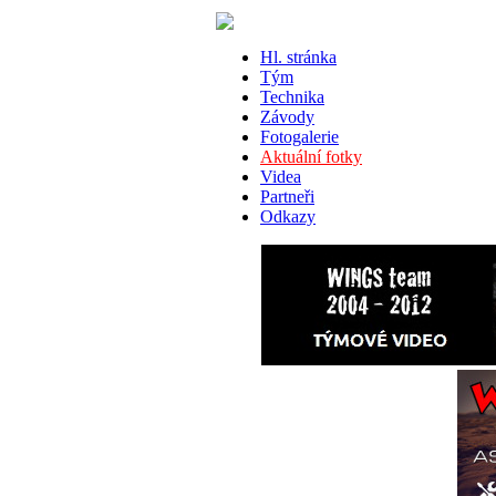
Hl. stránka
Tým
Technika
Závody
Fotogalerie
Aktuální fotky
Videa
Partneři
Odkazy