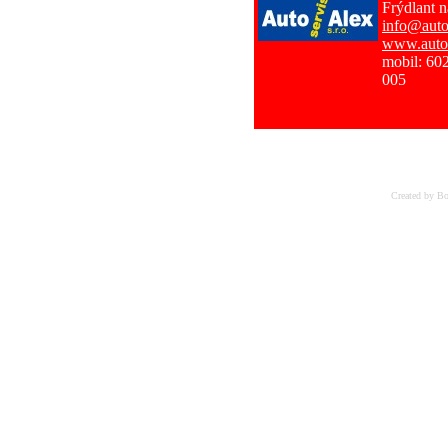
Frýdlant 
info@auto
www.autoa
mobil: 60
005
Created by Bo