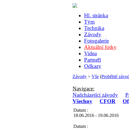
Hl. stránka
Tým
Technika
Závody
Fotogalerie
Aktuální fotky
Videa
Partneři
Odkazy
Závody
>
Vše
(
Proběhlé závo
Navigace:
Nadcházející závody
P
Všechny
CFOR
Of
Datum :
18.06.2016 - 19.06.2016
Datum :