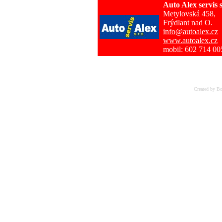
Auto Alex servis s
Metylovská 458,
Frýdlant nad O.
info@autoalex.cz
www.autoalex.cz
mobil: 602 714 00
Created by Bo