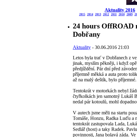
Aktuality 2016
2015
2014
2013
2012
2011
2010
2009
2
24 hours OffROAD 
Dobřany
Aktuality
- 30.06.2016 21:03
Letos byla trať v Dobřanech z ve
jinak, myslím pěkněji, i když opě
předjíždění. Pár dní před závodem
příjemně měkká a auta proto tolik
až na malý deštík, bylo příjemné.
Tentokrát v motorkách nebyl žád
čtyřkolkách jen samotný Lukáš B
nedal pár kotoulů, mohl dopadno
V autech jsme měli na startu pou
Tomáše, Honzu, Radka Luďu a m
tentokrát zastupovala Lada, Luká
Sedlář (host) a taky Radek. Pavl
povinnosti, Jana bolavá záda. Ve