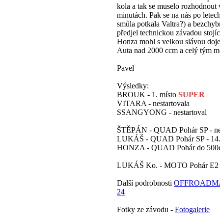
kola a tak se muselo rozhodnout 
minutách. Pak se na nás po letech
smůla potkala Valtra?) a bezchyb
předjel technickou závadou stojící
Honza mohl s velkou slávou dojet
Auta nad 2000 ccm a celý tým m
Pavel
Výsledky:
BROUK - 1. místo
SUPER
VITARA - nestartovala
SSANGYONG - nestartoval
ŠTĚPÁN - QUAD Pohár SP - nes
LUKÁŠ - QUAD Pohár SP - 14.
HONZA - QUAD Pohár do 500ccm
LUKÁŠ Ko. - MOTO Pohár E2 - 
Další podrobnosti
OFFROADMA
24
Fotky ze závodu -
Fotogalerie