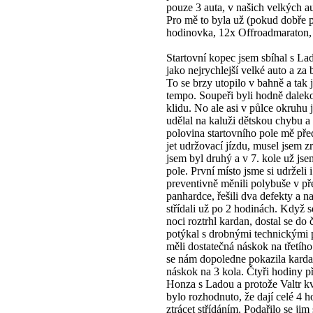
pouze 3 auta, v našich velkých a
Pro mě to byla už (pokud dobře p
hodinovka, 12x Offroadmaraton,
Startovní kopec jsem sbíhal s Lad
jako nejrychlejší velké auto a z
To se brzy utopilo v bahně a tak 
tempo. Soupeři byli hodně daleko
klidu. No ale asi v půlce okruhu 
udělal na kaluži dětskou chybu a 
polovina startovního pole mě před
jet udržovací jízdu, musel jsem zr
jsem byl druhý a v 7. kole už jse
pole. První místo jsme si udrželi
preventivně měnili polybuše v př
panhardce, řešili dva defekty a n
střídali už po 2 hodinách. Když 
noci roztrhl kardan, dostal se do č
potýkal s drobnými technickými 
měli dostatečná náskok na třetího
se nám dopoledne pokazila kardan
náskok na 3 kola. Čtyři hodiny p
Honza s Ladou a protože Valtr kv
bylo rozhodnuto, že dají celé 4
ztrácet střídáním. Podařilo se jim