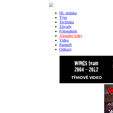
Hl. stránka
Tým
Technika
Závody
Fotogalerie
Aktuální fotky
Videa
Partneři
Odkazy