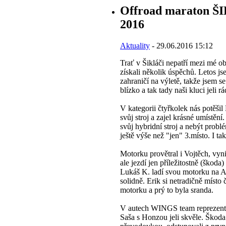
Offroad maraton 
2016
Aktuality
- 29.06.2016 15:12
Trať v Šikláči nepatří mezi mé ob
získali několik úspěchů. Letos j
zahraničí na výletě, takže jsem se
blízko a tak tady naši kluci jeli rá
V kategorii čtyřkolek nás potěšil
svůj stroj a zajel krásné umístění
svůj hybridní stroj a nebýt probl
ještě výše než "jen" 3.místo. I ta
Motorku provětral i Vojtěch, vyni
ale jezdí jen příležitostně (škoda) 
Lukáš K. ladí svou motorku na Af
solidně. Erik si netradičně místo 
motorku a prý to byla sranda.
V autech WINGS team reprezento
Saša s Honzou jeli skvěle. Škod