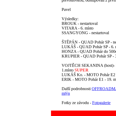
převodovkou, odstupovali z prvn
Pavel
Výsledky:
BROUK - nestartoval
VITARA - 6. místo
SSANGYONG - nestartoval
ŠTĚPÁN - QUAD Pohár SP - nes
LUKÁŠ - QUAD Pohár SP - 6. 
HONZA - QUAD Pohár do 500ccm
KRUPIER - QUAD Pohár SP - 3
VOJTĚCH SEKANINA (host)- 
1.místo
SUPER
LUKÁŠ Ko. - MOTO Pohár E2 -
ERIK - MOTO Pohár E1 - 19. m
Další podrobnosti
OFFROADMAR
mlýn
Fotky ze závodu -
Fotogalerie