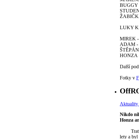
BUGGY 10
STUDENTI
ŽABIČKA 
LUKY Kru
MIREK - 
ADAM - Q
ŠTĚPÁN -
HONZA 
Další pod
Fotky v
F
OffRO
Aktuality
Nikdo ni
Honza an
Trať v Ja
lety a by