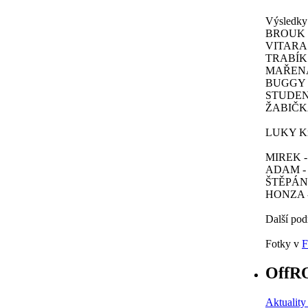
Výsledky
BROUK - 
VITARA
TRABÍK -
MAŘENA -
BUGGY 10
STUDENTI
ŽABIČKA 
LUKY Kru
MIREK - 
ADAM - Q
ŠTĚPÁN 
HONZA 
Další pod
Fotky v
F
OffRO
Aktuality