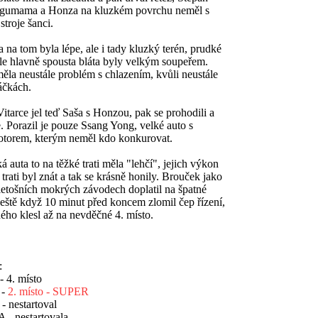
s gumama a Honza na kluzkém povrchu neměl s
troje šanci.
tom byla lépe, ale i tady kluzký terén, prudké
le hlavně spousta bláta byly velkým soupeřem.
ěla neustále problém s chlazením, kvůli neustále
táčkách.
ce jel teď Saša s Honzou, pak se prohodili a
e. Porazil je pouze Ssang Yong, velké auto s
torem, kterým neměl kdo konkurovat.
a to na těžké trati měla "lehčí", jejich výkon
 trati byl znát a tak se krásně honily. Brouček jako
letošních mokrých závodech doplatil na špatné
 ještě když 10 minut před koncem zlomil čep řízení,
hého klesl až na nevděčné 4. místo.
:
4. místo
 -
2. místo - SUPER
 nestartoval
 nestartovala