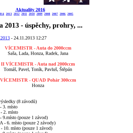
Aktuality 2016
014
2013
2012
2011
2010
2009
2008
2007
2006
2005
 2013 - úspěchy, prohry, ...
 2013
- 24.11.2013 12:27
VÍCEMISTR - Auta do 2000ccm
Saša, Lada, Honza, Radek, Jana
II VÍCEMISTR - Auta nad 2000ccm
Tomáš, Pavel, Toník, Pavluš, Štěpán
VÍCEMISTR - QUAD Pohár 300ccm
Honza
ýsledky (8 závodů)
3. místo
 2. místo
9.místo (pouze 1 závod)
- 6. místo (pouze 2 závody)
 10. místo (pouze 1 závod)