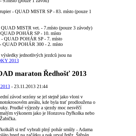
9.místo (pouze 1 závod)
pier - QUAD MISTR SP - 83. místo (pouze 1
QUAD MISTR vet. - 7.místo (pouze 3 závody)
QUAD POHÁR SP - 10. místo
- QUAD POHÁR SP - 7. místo
 QUAD POHÁR 300 - 2. místo
výsledky jednotlivých jezdců jsou na
KY 2013
AD maraton Ředhošť 2013
 2013
- 23.11.2013 21:44
 závod sezóny se jel stejně jako vloni v
otokrosovém areálu, kde byla trať prodloužena o
louky. Prudké výjezdy a sjezdy moc nesvěčí
s malým výkonem jako je Honzova čtyřkolka nebo
 Žabička.
áři si teď vybrali plný pohár smůly - Adama
bláto hned na začátku a pak urval řetěz, Štěpán