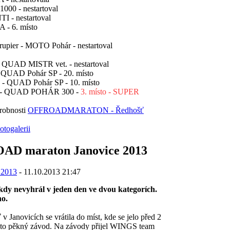
00 - nestartoval
 - nestartoval
- 6. místo
pier - MOTO Pohár - nestartoval
QUAD MISTR vet. - nestartoval
UAD Pohár SP - 20. místo
 QUAD Pohár SP - 10. místo
- QUAD POHÁR 300 -
3. místo - SUPER
robnosti
OFFROADMARATON - Ředhošť
otogalerii
AD maraton Janovice 2013
 2013
- 11.10.2013 21:47
kdy nevyhrál v jeden den ve dvou kategorích.
o.
novicích se vrátila do míst, kde se jelo před 2
l to pěkný závod. Na závody přijel WINGS team