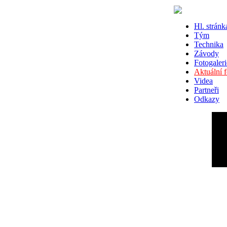
Hl. stránk
Tým
Technika
Závody
Fotogaleri
Aktuální 
Videa
Partneři
Odkazy