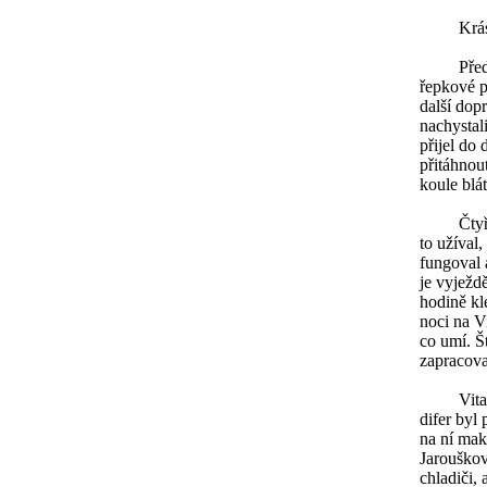
Krásná m
Před vík
řepkové p
další dop
nachystal
přijel do
přitáhnou
koule blát
Čtyřkolká
to užíval,
fungoval 
je vyježd
hodině kl
noci na V
co umí. Š
zapracova
Vitarce v
difer byl
na ní mak
Jarouškovu
chladiči, 