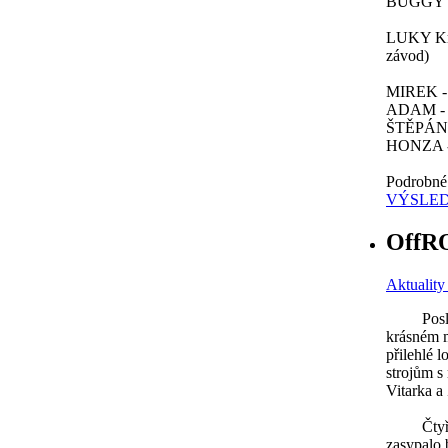
BUGGY - 
LUKY Kru
závod)
MIREK - 
ADAM - 
ŠTĚPÁN 
HONZA -
Podrobné 
VÝSLED
OffRO
Aktuality
Poslední
krásném m
přilehlé 
strojům 
Vitarka a
Čtyřkolk
zasypalo 