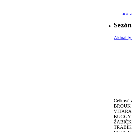
2015
2
Sezóna
Aktuality
Celkové v
BROUK - 
VITARA -
BUGGY - 
ŽABIČKA 
TRABÍK -