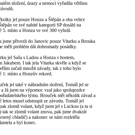
além složení, úrazy a nemoci vyřadila většinu
závodů.
y jel pouze Honza a Štěpán a oba velice
Štěpán ve své nabité kategorii SP dosáhl na
ké 5. místo a Honza ve své 300 vyhrál.
e přivezli do Janovic pouze Vitarku a Brouka
sme měli problém dát dohromady posádky.
jel Saša s Ladou a Honza s hostem,
m Jakubem. I tak jela Vitarka skvěle a když se
peřům začali množit závady, tak z toho bylo
ké 1. místo a Honzův rekord.
jel také v náhradním složení, Tomáš jel se
a Já jsem na výpomoc vzal jako spolujezdce
ořadatelského týmu. Brouček měl několik závad a
é letos musel odstoupit ze závodu. Tomáš jel
pak zlomil volant, když jsem jel s Luckou (a ta si
a) tak se zlomil volant znova, pak jsme dvakrát
anesený chladič) a nakonec se nám rozletěla
lamela a byl konec.