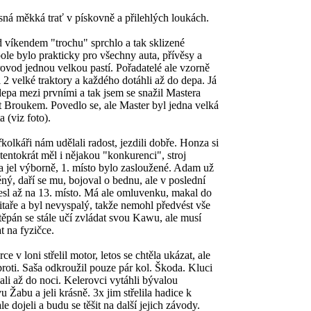
ěkká trať v pískovně a přilehlých loukách.
endem "trochu" sprchlo a tak sklizené
ole bylo prakticky pro všechny auta, přívěsy a
rovod jednou velkou pastí. Pořadatelé ale vzorně
i 2 velké traktory a každého dotáhli až do depa. Já
 depa mezi prvními a tak jsem se snažil Mastera
t Broukem. Povedlo se, ale Master byl jedna velká
a (viz foto).
ři nám udělali radost, jezdili dobře. Honza si
 tentokrát měl i nějakou "konkurenci", stroj
a jel výborně, 1. místo bylo zasloužené. Adam už
ěný, daří se mu, bojoval o bednu, ale v poslední
esl až na 13. místo. Má ale omluvenku, makal do
itaře a byl nevyspalý, takže nemohl předvést vše
těpán se stále učí zvládat svou Kawu, ale musí
t na fyzičce.
 loni střelil motor, letos se chtěla ukázat, ale
 proti. Saša odkroužil pouze pár kol. Škoda. Kluci
ali až do noci. Kelerovci vytáhli bývalou
 Žabu a jeli krásně. 3x jim střelila hadice k
ale dojeli a budu se těšit na další jejich závody.