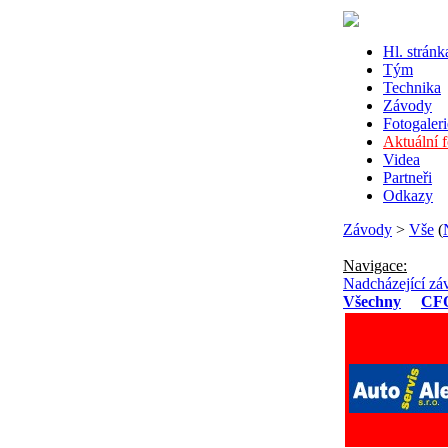
Hl. stránk
Tým
Technika
Závody
Fotogaleri
Aktuální 
Videa
Partneři
Odkazy
Závody
>
Vše
(
Navigace:
Nadcházející zá
Všechny
CF