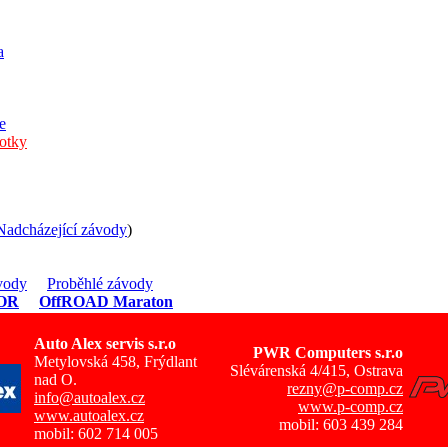
a
e
fotky
Nadcházející závody
)
vody
Proběhlé závody
OR
OffROAD Maraton
Auto Alex servis s.r.o
PWR Computers s.r.o
Metylovská 458, Frýdlant
Slévárenská 4/415, Ostrava
nad O.
rezny@p-comp.cz
info@autoalex.cz
www.p-comp.cz
www.autoalex.cz
mobil: 603 439 284
mobil: 602 714 005