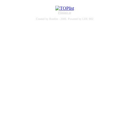
Přihlásit se
Created by Bonfire - 2006. Powered by LDU 802